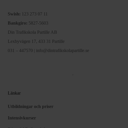
olika
alternativen
Swish:
123 273 07 11
kan
Bankgiro:
5827-5603
väljas
Din Trafikskola Partille AB
på
Lexbyvägen 17, 433 31 Partille
produktsidan
031 – 447570
|
info@dintrafikskolapartille.se
.
Länkar
Utbildningar och priser
Intensivkurser