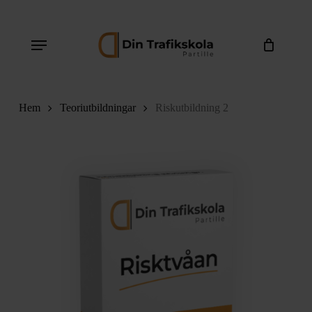
Skip
to
Menu
main
content
Hem
Teoriutbildningar
Riskutbildning 2